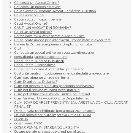
Cât costă un Avocat Online?
Cat costa un proces de divort
Caut avocat in Romania Avocat Zamfirescu Cristian
Caut avocat online
Cauta avocat in cazuri penale
Cauti Avocat Online?
CAUTI UN AVOCAT DIN ROMANIA?
Cauti un avocat online?
Ce fac daca mi-a venit somatie Anaf in 2021
Ce se poate invoca prin intermediul contestatie la executare
Cerere la Curtea europeana a Drepturilor omului
Civil
Consultă un avocat online pe avocatzamfirescu.ro
consultanta juridica avocat online
Consultanta Juridica Bucuresti
Consultanta juridica firme
Consultanta online Avocatul tau prin telefon
Costurile pentru introducerea unei contestatii la executare
Cum dau afara pe cineva din firma
Cum Divortez La Distanta?
Cum pot divorta rapid dupa pandemia coronavirus
Cum pot fi recuperati banii executati silit
Cum pot obtine consultanta juridica pe internet
Cum Sa Alegi Un Avocat Online De pe Internet
CUM SCAP DE AREST PREVENTIV SAU AREST LA DOMICILIU:AVOCAT
PENALIST
Dare in plata reechilibrare legea noua 2020 avocat
Daune morale obtinute impotriva OMV PETROM
Divort Tv
dosar penal 2020
DOSAR PENAL IN STAREA DE URGENTA
Dosare penale si avocat de drept penal 2021