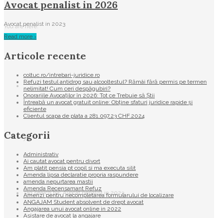
Avocat penalist in 2026
Avocat penalist in 2023
You are here:
Read more ›
Articole recente
coltuc.ro/intrebari-juridice.ro
Refuzi testul antidrog sau alcooltestul? Rămâi fără permis pe termen
nelimitat! Cum ceri despăgubiri?
Onorariile Avocaților în 2026: Tot ce Trebuie să Știi
Întreabă un avocat gratuit online: Obține sfaturi juridice rapide și
eficiente
Clientul scapa de plata a 281.097,23 CHF.2024
Categorii
/
Administrativ
Ai cautat avocat pentru divort
Am platit pensia pt copil si ma executa silit
Amenda lipsa declaratie propria raspundere
amenda nepurtarea mastii
Amenda Recensamant Refuz
Tag search for: Avocat penalist in 2023
Amenzi pentru necompletarea formularului de localizare
ANGAJAM Student absolvent de drept avocat
Angajarea unui avocat online in 2022
Asistare de avocat la angajare