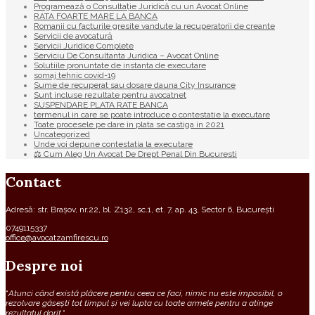
Programează o Consultație Juridică cu un Avocat Online
RATA FOARTE MARE LA BANCA
Romanii cu facturile gresite vandute la recuperatorii de creante
Servicii de avocatură
Servicii Juridice Complete
Serviciu De Consultanta Juridica – Avocat Online
Solutiile pronuntate de instanta de executare
somaj tehnic covid-19
Sume de recuperat sau dosare dauna City Insurance
Sunt incluse rezultate pentru avocatnet
SUSPENDARE PLATA RATE BANCA
termenul in care se poate introduce o contestatie la executare
Toate procesele pe dare in plata se castiga in 2021
Uncategorized
Unde voi depune contestatia la executare
⚖ Cum Aleg Un Avocat De Drept Penal Din Bucuresti
Contact
Adresă: str. Brașov, nr.22, bl. Z132, sc.1, et. 7, ap. 43, Sector 6, București
0749115337
office@avocatzamfirescu.ro
Despre noi
“
Atunci când există plăcere pentru ceea ce faci, nimic nu este imposibil, o
rezolvare găsești tot timpul și vei lupta cu toate armele pentru a atinge
rezultatul dorit.
“