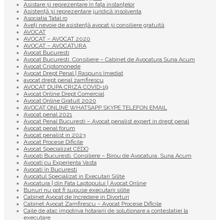
Asistare și reprezentare în fața instanțelor
Asistență și reprezentare juridică insolventa
Asociatia Tatal.ro
Aveţi nevoie de asistenţă avocat şi consiliere gratuită
AVOCAT
AVOCAT – AVOCAT 2020
AVOCAT – AVOCATURA
Avocat Bucuresti
Avocat Bucuresti. Consiliere – Cabinet de Avocatura Suna Acum
Avocat Criptomonede
Avocat Drept Penal | Raspuns Imediat
avocat drept penal zamfirescu
AVOCAT DUPA CRIZA COVID-19
Avocat Online Drept Comercial
Avocat Online Gratuit 2020
AVOCAT ONLINE WHATSAPP SKYPE TELEFON EMAIL
Avocat penal 2021
Avocat Penal Bucuresti – Avocat penalist expert in drept penal
Avocat penal forum
Avocat penalist in 2023
Avocat Procese Dificile
Avocat Specializat CEDO
Avocati Bucuresti. Consiliere – Birou de Avocatura. Suna Acum
Avocati cu Experienta Vasta
Avocati în Bucuresti
Avocatul Specializat in Executari Silite
Avocatura | din Fata Laptopului | Avocat Online
Bunuri nu pot fi supuse executarii silite
Cabinet Avocat de Incredere in Divorturi
Cabinet Avocat Zamfirescu – Avocat Procese Dificile
Caile de atac impotriva hotararii de solutionare a contestatiei la
executare