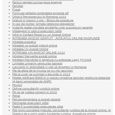
Facturi ilegale lumina gaze energie
Familiei
Fiscal
Formular editabil contestatie amenda plf
Ghidul Pensionarului In Romania 2022
Gratuit in maxim 2 ore – Biroul de avocatura
În caz de război ”armata redevine obligatorie”
Instanța poate constata existenţa unei succesiuni vacante
Intelegere in cadrul executarii silite
Intră în Contact Rapid cu un Avocat Online
INTREABA AVOCAT GRATUIT : AVOCATUL ONLINE RASPUNDE
Intreaba avocatul
Întreabă un avocat gratuit online
Intreaba Un Avocat Online
INTREABA UN AVOCAT ONLINE 2022
Intrebari frecvente avocat online
Intrebari frecvente in legatura cu aplicarea Legii 77/2016
Limitele urmaririi veniturilor banesti
Locuiești în străinătate și vrei să divorțezi in Romania
Ma da afara de la munca ca nu ma vaccinez
Mai ai curaj sa cumperi o locuinta in 2022
Model notificare BANCA si proces impotriva bancilor restituire dobanda
19 banci amendate de ANPC
Muncii
Obține consultanță juridică online
Pe ce se judeca romanii in 2022
Penal
Pensie alimentara si avocat ploiesti
Perimarea executarii silite
Poate fi suspendata executarea silita
Poti primi consiliere gratuita, consultanta juridica de la Avocat online. Ai
Dreptul de a primi gratis Asistenta juridica. Avocatura online.