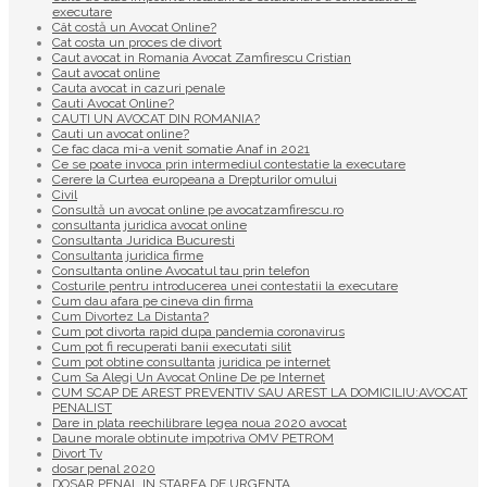
executare
Cât costă un Avocat Online?
Cat costa un proces de divort
Caut avocat in Romania Avocat Zamfirescu Cristian
Caut avocat online
Cauta avocat in cazuri penale
Cauti Avocat Online?
CAUTI UN AVOCAT DIN ROMANIA?
Cauti un avocat online?
Ce fac daca mi-a venit somatie Anaf in 2021
Ce se poate invoca prin intermediul contestatie la executare
Cerere la Curtea europeana a Drepturilor omului
Civil
Consultă un avocat online pe avocatzamfirescu.ro
consultanta juridica avocat online
Consultanta Juridica Bucuresti
Consultanta juridica firme
Consultanta online Avocatul tau prin telefon
Costurile pentru introducerea unei contestatii la executare
Cum dau afara pe cineva din firma
Cum Divortez La Distanta?
Cum pot divorta rapid dupa pandemia coronavirus
Cum pot fi recuperati banii executati silit
Cum pot obtine consultanta juridica pe internet
Cum Sa Alegi Un Avocat Online De pe Internet
CUM SCAP DE AREST PREVENTIV SAU AREST LA DOMICILIU:AVOCAT
PENALIST
Dare in plata reechilibrare legea noua 2020 avocat
Daune morale obtinute impotriva OMV PETROM
Divort Tv
dosar penal 2020
DOSAR PENAL IN STAREA DE URGENTA