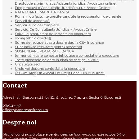
Dreptul de a primi gratis Asistenta juridica. Avocatura online.
Programează o Consultație Juridică cu un Avocat Online
RATA FOARTE MARE LA BANCA
Romanii cu facturile gresite vandute la recuperatorii de creante
Servicii de avocatură
Servicii Juridice Complete
Serviciu De Consultanta Juridica – Avocat Online
Solutiile pronuntate de instanta de executare
somaj tehnic covid-19
Sume de recuperat sau dosare dauna City Insurance
Sunt incluse rezultate pentru avocatnet
SUSPENDARE PLATA RATE BANCA
termenul in care se poate introduce o contestatie la executare
Toate procesele pe dare in plata se castiga in 2021
Uncategorized
Unde voi depune contestatia la executare
⚖ Cum Aleg Un Avocat De Drept Penal Din Bucuresti
Contact
Adresă: str. Brașov, nr.22, bl. Z132, sc.1, et. 7, ap. 43, Sector 6, București
0749115337
office@avocatzamfirescu.ro
Despre noi
“
Atunci când există plăcere pentru ceea ce faci, nimic nu este imposibil, o
rezolvare găsești tot timpul și vei lupta cu toate armele pentru a atinge