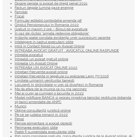
Dosare penale si avocat de drept penal 2021
Facturi ilegale lumina gaze energie
Familiei
Fiscal
Formular editabil contestatie amenda plf
Ghidul Pensionarului In Romania 2022
Gratuit in maxim 2 ore – Biroul de avocatura
În caz de război ”armata redevine obligatorie”
Instanța poate constata existenţa unei succesiuni vacante
Intelegere in cadrul executarii silite
Intră în Contact Rapid cu un Avocat Online
INTREABA AVOCAT GRATUIT : AVOCATUL ONLINE RASPUNDE
Intreaba avocatul
Întreabă un avocat gratuit online
Intreaba Un Avocat Online
INTREABA UN AVOCAT ONLINE 2022
Intrebari frecvente avocat online
Intrebari frecvente in legatura cu aplicarea Legii 77/2016
Limitele urmaririi veniturilor banesti
Locuiești în străinătate și vrei să divorțezi in Romania
Ma da afara de la munca ca nu ma vaccinez
Mai ai curaj sa cumperi o locuinta in 2022
Model notificare BANCA si proces impotriva bancilor restituire dobanda
19 banci amendate de ANPC
Muncii
Obține consultanță juridică online
Pe ce se judeca romanii in 2022
Penal
Pensie alimentara si avocat ploiesti
Perimarea executarii silite
Poate fi suspendata executarea silita
Poti primi consiliere gratuita, consultanta juridica de la Avocat online. Ai