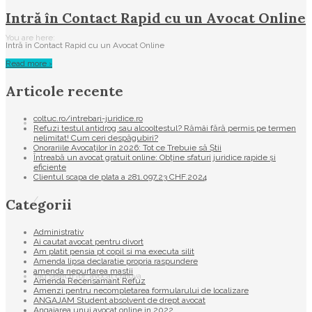
Intră în Contact Rapid cu un Avocat Online
You are here:
Intră în Contact Rapid cu un Avocat Online
Read more ›
Articole recente
coltuc.ro/intrebari-juridice.ro
Refuzi testul antidrog sau alcooltestul? Rămâi fără permis pe termen
nelimitat! Cum ceri despăgubiri?
Onorariile Avocaților în 2026: Tot ce Trebuie să Știi
Întreabă un avocat gratuit online: Obține sfaturi juridice rapide și
eficiente
Clientul scapa de plata a 281.097,23 CHF.2024
/
Categorii
Administrativ
Ai cautat avocat pentru divort
Am platit pensia pt copil si ma executa silit
Amenda lipsa declaratie propria raspundere
amenda nepurtarea mastii
Tag search for: avocat craiova
Amenda Recensamant Refuz
Amenzi pentru necompletarea formularului de localizare
ANGAJAM Student absolvent de drept avocat
Angajarea unui avocat online in 2022