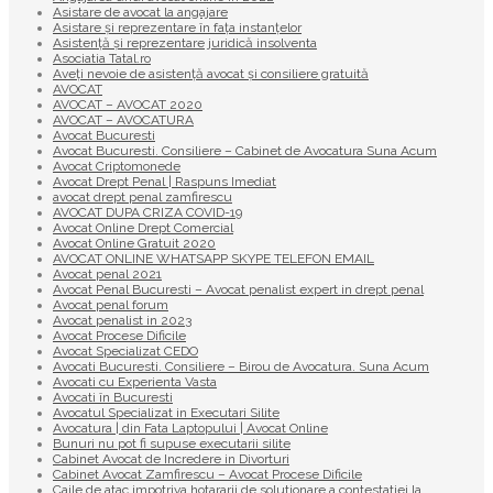
Asistare de avocat la angajare
Asistare și reprezentare în fața instanțelor
Asistență și reprezentare juridică insolventa
Asociatia Tatal.ro
Aveţi nevoie de asistenţă avocat şi consiliere gratuită
AVOCAT
AVOCAT – AVOCAT 2020
AVOCAT – AVOCATURA
Avocat Bucuresti
Avocat Bucuresti. Consiliere – Cabinet de Avocatura Suna Acum
Avocat Criptomonede
Avocat Drept Penal | Raspuns Imediat
avocat drept penal zamfirescu
AVOCAT DUPA CRIZA COVID-19
Avocat Online Drept Comercial
Avocat Online Gratuit 2020
AVOCAT ONLINE WHATSAPP SKYPE TELEFON EMAIL
Avocat penal 2021
Avocat Penal Bucuresti – Avocat penalist expert in drept penal
Avocat penal forum
Avocat penalist in 2023
Avocat Procese Dificile
Avocat Specializat CEDO
Avocati Bucuresti. Consiliere – Birou de Avocatura. Suna Acum
Avocati cu Experienta Vasta
Avocati în Bucuresti
Avocatul Specializat in Executari Silite
Avocatura | din Fata Laptopului | Avocat Online
Bunuri nu pot fi supuse executarii silite
Cabinet Avocat de Incredere in Divorturi
Cabinet Avocat Zamfirescu – Avocat Procese Dificile
Caile de atac impotriva hotararii de solutionare a contestatiei la