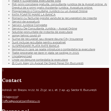
Poate fi suspendata executarea silita
Poti primi consiliere gratuita, consultanta juridica de la Avocat online. Ai
Dreptul de a primi gratis Asistenta juridica. Avocatura online.
Programează o Consultație Juridică cu un Avocat Online
RATA FOARTE MARE LA BANCA
Romanii cu facturile gresite vandute la recuperatorii de creante
Servicii de avocatură
Servicii Juridice Complete
Serviciu De Consultanta Juridica – Avocat Online
Solutiile pronuntate de instanta de executare
somaj tehnic covid-19
Sume de recuperat sau dosare dauna City Insurance
Sunt incluse rezultate pentru avocatnet
SUSPENDARE PLATA RATE BANCA
termenul in care se poate introduce o contestatie la executare
Toate procesele pe dare in plata se castiga in 2021
Uncategorized
Unde voi depune contestatia la executare
⚖ Cum Aleg Un Avocat De Drept Penal Din Bucuresti
Contact
Adresă: str. Brașov, nr.22, bl. Z132, sc.1, et. 7, ap. 43, Sector 6, București
0749115337
office@avocatzamfirescu.ro