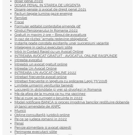
dosar penal 2020
DOSAR PENAL IN STAREA DE URGENTA
Dosare penale si avocat de drept penal 2021
Facturi ilegale lumina gaze energie
Familiei
Fiscal
Formular editabil contestatie amenda plf
Ghidul Pensionarului In Romania 2022
Gratuit in maxim 2 ore – Biroul de avocatura
În caz de război ”armata redevine obligatorie”
Instanța poate constata existenţa unei succesiuni vacante
Intelegere in cadrul executarii silite
Intră în Contact Rapid cu un Avocat Online
INTREABA AVOCAT GRATUIT : AVOCATUL ONLINE RASPUNDE
Intreaba avocatul
Întreabă un avocat gratuit online
Intreaba Un Avocat Online
INTREABA UN AVOCAT ONLINE 2022
Intrebari frecvente avocat online
Intrebari frecvente in legatura cu aplicarea Legii 77/2016
Limitele urmaririi veniturilor banesti
Locuiești în străinătate și vrei să divorțezi in Romania
Ma da afara de la munca ca nu ma vaccinez
Mai ai curaj sa cumperi o locuinta in 2022
Model notificare BANCA si proces impotriva bancilor restituire dobanda
19 banci amendate de ANPC
Muncii
Obține consultanță juridică online
Pe ce se judeca romanii in 2022
Penal
Pensie alimentara si avocat ploiesti
Perimarea executarii silite