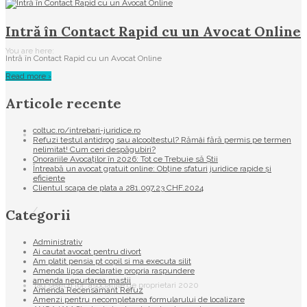
Intră în Contact Rapid cu un Avocat Online
You are here:
Intră în Contact Rapid cu un Avocat Online
Read more ›
Articole recente
coltuc.ro/intrebari-juridice.ro
Refuzi testul antidrog sau alcooltestul? Rămâi fără permis pe termen
nelimitat! Cum ceri despăgubiri?
Onorariile Avocaților în 2026: Tot ce Trebuie să Știi
Întreabă un avocat gratuit online: Obține sfaturi juridice rapide și
eficiente
Clientul scapa de plata a 281.097,23 CHF.2024
/
Categorii
Administrativ
Ai cautat avocat pentru divort
Am platit pensia pt copil si ma executa silit
Amenda lipsa declaratie propria raspundere
amenda nepurtarea mastii
Tag search for: asociatiile de proprietari 2020
Amenda Recensamant Refuz
Amenzi pentru necompletarea formularului de localizare