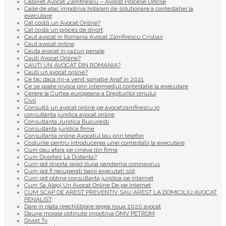
Cabinet Avocat Zamfirescu – Avocat Procese Dificile
Caile de atac impotriva hotararii de solutionare a contestatiei la
executare
Cât costă un Avocat Online?
Cat costa un proces de divort
Caut avocat in Romania Avocat Zamfirescu Cristian
Caut avocat online
Cauta avocat in cazuri penale
Cauti Avocat Online?
CAUTI UN AVOCAT DIN ROMANIA?
Cauti un avocat online?
Ce fac daca mi-a venit somatie Anaf in 2021
Ce se poate invoca prin intermediul contestatie la executare
Cerere la Curtea europeana a Drepturilor omului
Civil
Consultă un avocat online pe avocatzamfirescu.ro
consultanta juridica avocat online
Consultanta Juridica Bucuresti
Consultanta juridica firme
Consultanta online Avocatul tau prin telefon
Costurile pentru introducerea unei contestatii la executare
Cum dau afara pe cineva din firma
Cum Divortez La Distanta?
Cum pot divorta rapid dupa pandemia coronavirus
Cum pot fi recuperati banii executati silit
Cum pot obtine consultanta juridica pe internet
Cum Sa Alegi Un Avocat Online De pe Internet
CUM SCAP DE AREST PREVENTIV SAU AREST LA DOMICILIU:AVOCAT
PENALIST
Dare in plata reechilibrare legea noua 2020 avocat
Daune morale obtinute impotriva OMV PETROM
Divort Tv