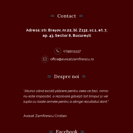
Contact
Adresă: str. Brașov, nr.22, bl. Z132, sc.1, et. 7,
ap. 43, Sector 6, București
0749115337
office@avocatzamfirescu.ro
Despre noi
“
Atunci când există plăcere pentru ceea ce faci, nimic
nu este imposibil, o rezolvare găsești tot timpul și vei
lupta cu toate armele pentru a atinge rezultatul dorit.
“
Avocat Zamfirescu Cristian
Facebook