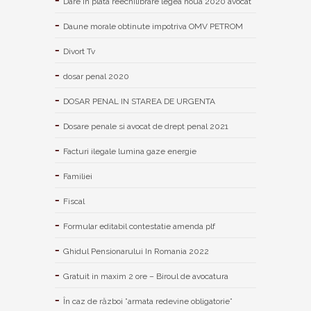
Dare in plata reechilibrare legea noua 2020 avocat
Daune morale obtinute impotriva OMV PETROM
Divort Tv
dosar penal 2020
DOSAR PENAL IN STAREA DE URGENTA
Dosare penale si avocat de drept penal 2021
Facturi ilegale lumina gaze energie
Familiei
Fiscal
Formular editabil contestatie amenda plf
Ghidul Pensionarului In Romania 2022
Gratuit in maxim 2 ore – Biroul de avocatura
În caz de război ”armata redevine obligatorie”