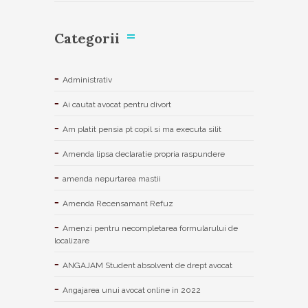
Categorii
Administrativ
Ai cautat avocat pentru divort
Am platit pensia pt copil si ma executa silit
Amenda lipsa declaratie propria raspundere
amenda nepurtarea mastii
Amenda Recensamant Refuz
Amenzi pentru necompletarea formularului de
localizare
ANGAJAM Student absolvent de drept avocat
Angajarea unui avocat online in 2022