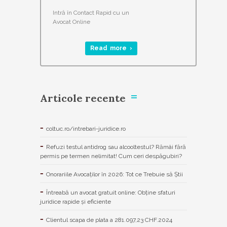
Intră în Contact Rapid cu un
Avocat Online
Read more ›
Articole recente
coltuc.ro/intrebari-juridice.ro
Refuzi testul antidrog sau alcooltestul? Rămâi fără
permis pe termen nelimitat! Cum ceri despăgubiri?
Onorariile Avocaților în 2026: Tot ce Trebuie să Știi
Întreabă un avocat gratuit online: Obține sfaturi
juridice rapide și eficiente
Clientul scapa de plata a 281.097,23 CHF.2024