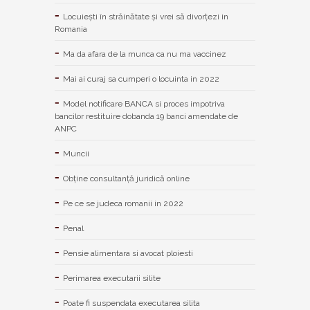
Locuiești în străinătate și vrei să divorțezi in
Romania
Ma da afara de la munca ca nu ma vaccinez
Mai ai curaj sa cumperi o locuinta in 2022
Model notificare BANCA si proces impotriva
bancilor restituire dobanda 19 banci amendate de
ANPC
Muncii
Obține consultanță juridică online
Pe ce se judeca romanii in 2022
Penal
Pensie alimentara si avocat ploiesti
Perimarea executarii silite
Poate fi suspendata executarea silita