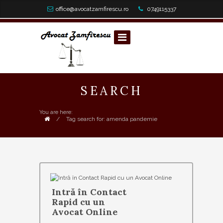
office@avocatzamfirescu.ro
0749115337
SEARCH
You are here:
/
Tag search for: amenda pandemie
Intră în Contact
Rapid cu un
Avocat Online